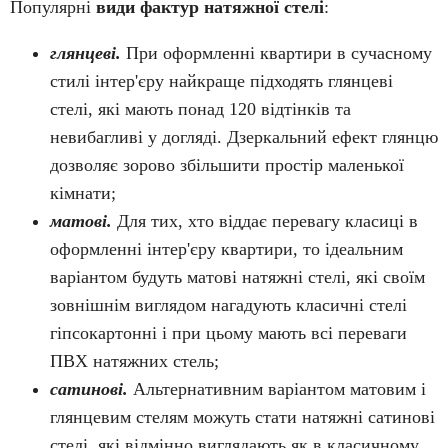
Популярні
види фактур натяжної стелі
:
глянцеві.
При оформленні квартири в сучасному
стилі інтер'єру найкраще підходять глянцеві
стелі, які мають понад 120 відтінків та
невибагливі у догляді. Дзеркальний ефект глянцю
дозволяє зорово збільшити простір маленької
кімнати;
матові.
Для тих, хто віддає перевагу класиці в
оформленні інтер'єру квартири, то ідеальним
варіантом будуть матові натяжні стелі, які своїм
зовнішнім виглядом нагадують класичні стелі
гіпсокартонні і при цьому мають всі переваги
ПВХ натяжних стель;
сатинові.
Альтернативним варіантом матовим і
глянцевим стелям можуть стати натяжні сатинові
стелі, які відмінно виглядають як в класичному,