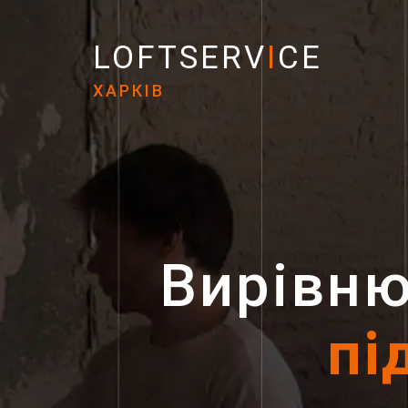
LOFTSERV
I
CE
ХАРКІВ
Вирівню
пі