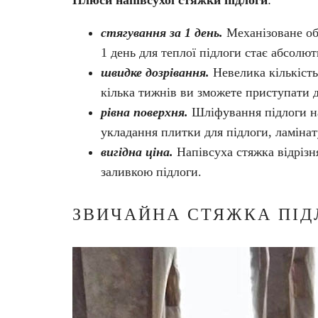
Плюси напівсухої стяжки підлоги
:
стягування за 1 день.
Механізоване обл
1 день для теплої підлоги стає абсолю
швидке дозрівання.
Невелика кількість
кілька тижнів ви зможете приступати д
рівна поверхня.
Шліфування підлоги на
укладання плитки для підлоги, ламінат
вигідна ціна.
Напівсуха стяжка відрізн
заливкою підлоги.
ЗВИЧАЙНА СТЯЖКА ПІД