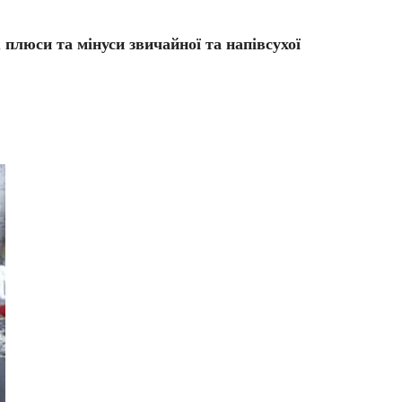
і
плюси та мінуси звичайної та напівсухої