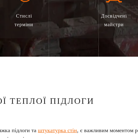
Стислі
Досвідчені
терміни
майстри
Ї ТЕПЛОЇ ПІДЛОГИ
тяжка підлоги та
штукатурка стін
, є важливим моментом р