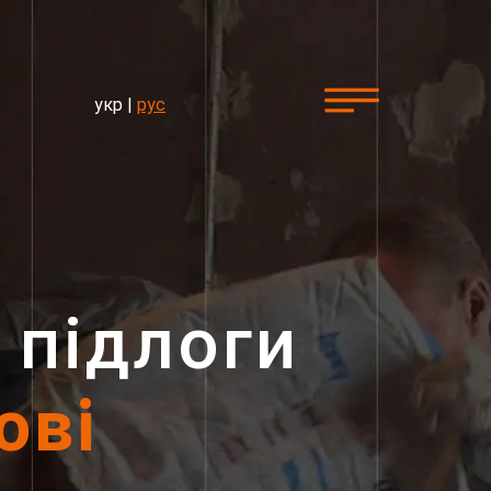
укр
|
рус
 підлоги
ові